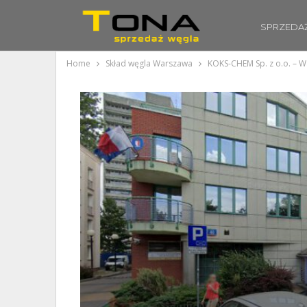
SPRZEDA
Home
Skład węgla Warszawa
KOKS-CHEM Sp. z o.o. – 