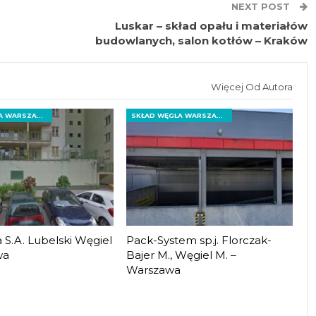
NEXT POST
Luskar – skład opału i materiałów
budowlanych, salon kotłów – Kraków
Więcej Od Autora
SKŁAD WĘGLA WARSZAWA
SKŁAD WĘGLA WARSZAWA
S.A. Lubelski Węgiel
Pack-System sp.j. Florczak-
wa
Bajer M., Węgiel M. –
Warszawa