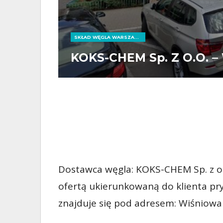
SKŁAD WĘGLA WARSZAWA
KOKS-CHEM Sp. Z O.o. –
Dostawca węgla: KOKS-CHEM Sp. z o.
ofertą ukierunkowaną do klienta pry
znajduje się pod adresem: Wiśniowa