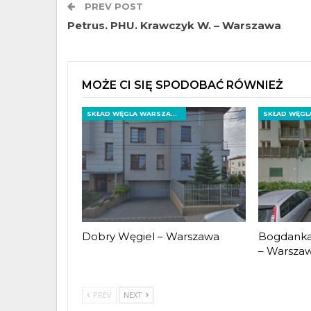
PREV POST
Petrus. PHU. Krawczyk W. – Warszawa
MOŻE CI SIĘ SPODOBAĆ RÓWNIEŻ
SKŁAD WĘGLA WARSZAWA
Dobry Węgiel – Warszawa
Bogdanka 
– Warsza
PREV
NEXT