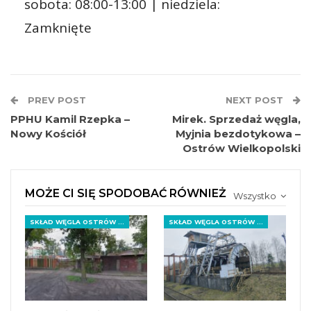
sobota: 08:00-13:00 | niedziela:
Zamknięte
PREV POST
NEXT POST
PPHU Kamil Rzepka –
Mirek. Sprzedaż węgla,
Nowy Kościół
Myjnia bezdotykowa –
Ostrów Wielkopolski
MOŻE CI SIĘ SPODOBAĆ RÓWNIEŻ
Wszystko
SKŁAD WĘGLA OSTRÓW WIELKOPOLSKI
SKŁAD WĘGLA OSTRÓW WIELKOPOLSKI