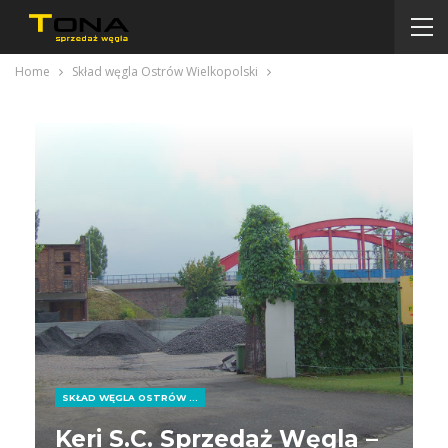
Home
Skład węgla Ostrów Wielkopolski
SKŁAD WĘGLA OSTRÓW WIELKOPOLSKI
Keri S.C. Sprzedaż Węgla –