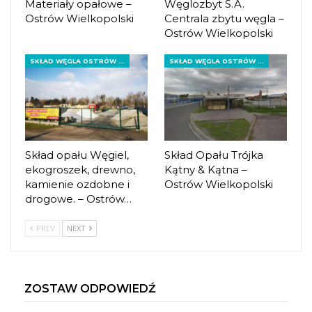
Materiały opałowe –
Węglozbyt S.A.
Ostrów Wielkopolski
Centrala zbytu węgla –
Ostrów Wielkopolski
SKŁAD WĘGLA OSTRÓW WIELKOPOLSKI
SKŁAD WĘGLA OSTRÓW WIELKOPOLSKI
Skład opału Węgiel,
Skład Opału Trójka
ekogroszek, drewno,
Kątny & Kątna –
kamienie ozdobne i
Ostrów Wielkopolski
drogowe. – Ostrów…
PREV
NEXT
ZOSTAW ODPOWIEDŹ