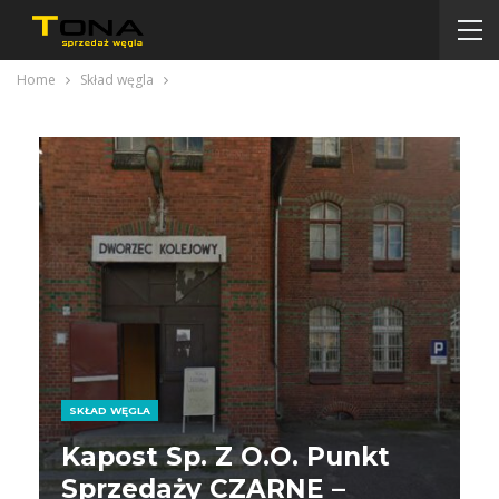
Home
Skład węgla
SKŁAD WĘGLA
Kapost Sp. Z O.o. Punkt
Sprzedaży CZARNE –