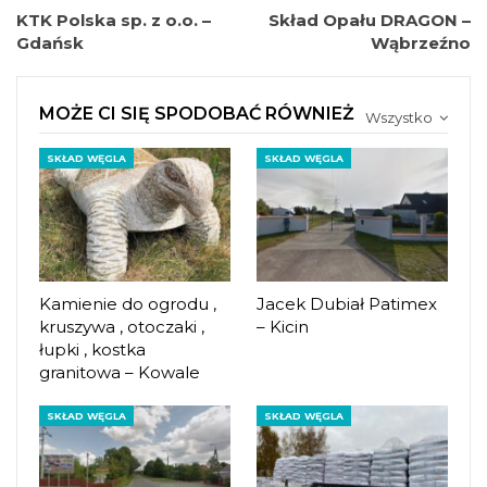
KTK Polska sp. z o.o. –
Skład Opału DRAGON –
Gdańsk
Wąbrzeźno
MOŻE CI SIĘ SPODOBAĆ RÓWNIEŻ
Wszystko
SKŁAD WĘGLA
SKŁAD WĘGLA
Kamienie do ogrodu ,
Jacek Dubiał Patimex
kruszywa , otoczaki ,
– Kicin
łupki , kostka
granitowa – Kowale
SKŁAD WĘGLA
SKŁAD WĘGLA