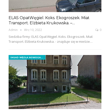
ELAS Opał.Węgiel. Koks. Ekogroszek. Miał.
Transport. Elżbieta Krukowska. –…
Admin
Wrz 10, 2022
0
Siedziba firmy: ELAS Opał.Węgiel. Koks. Ekogroszek. Miał.
Transport. Elżbieta Krukowska. - znajduje się w mieście…
SKŁAD WĘGLA NOWOGARD