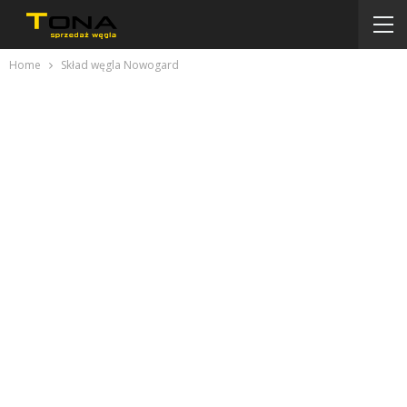
Home
Skład węgla Nowogard