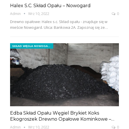
Halex S.c. Skład Opału – Nowogard
Admin
Wrz 10, 2022
0
Drewno opałowe: Halex s.c. Skład opału - znajduje się w
mieście Nowogard. Ulica: Bankowa 2A. Zapoznaj się ze…
SKŁAD WĘGLA NOWOGARD
Edba Skład Opału Węgiel Brykiet Koks
Ekogroszek Drewno Opałowe Kominkowe –…
Admin
Wrz 10, 2022
0