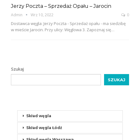
Jerzy Poczta – Sprzedaż Opału – Jarocin
Admin
Wrz 10, 2022
0
Dostawca węgla: Jerzy Poczta - Sprzedaż opału - ma siedzibę
w mieście Jarocin. Przy ulicy: Węglowa 3. Zapoznaj się…
Szukaj
SZUKAJ
Skład węgla
Skład węgla Łódź
Skład węgla Warszawa