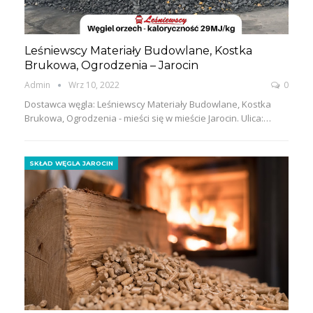
Leśniewscy Materiały Budowlane, Kostka
Brukowa, Ogrodzenia – Jarocin
Admin
Wrz 10, 2022
0
Dostawca węgla: Leśniewscy Materiały Budowlane, Kostka
Brukowa, Ogrodzenia - mieści się w mieście Jarocin. Ulica:…
SKŁAD WĘGLA JAROCIN