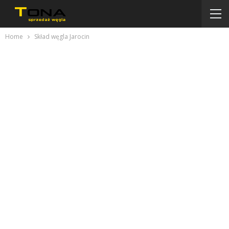
Home
Skład węgla Jarocin