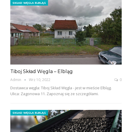
SKŁAD WĘGLA ELBLĄG
Tiboj Skład Węgla – Elbląg
Admin
Wrz 10, 2022
0
Dostawca węgla: Tiboj Skład Węgla - jest w mieście Elbląg.
Ulica: Zagonowa 11. Zapoznaj się ze szczegółami.
SKŁAD WĘGLA ELBLĄG