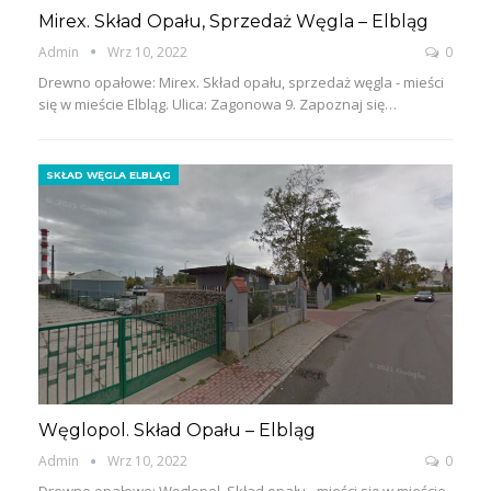
Mirex. Skład Opału, Sprzedaż Węgla – Elbląg
Admin
Wrz 10, 2022
0
Drewno opałowe: Mirex. Skład opału, sprzedaż węgla - mieści
się w mieście Elbląg. Ulica: Zagonowa 9. Zapoznaj się…
SKŁAD WĘGLA ELBLĄG
Węglopol. Skład Opału – Elbląg
Admin
Wrz 10, 2022
0
Drewno opałowe: Węglopol. Skład opału - mieści się w mieście