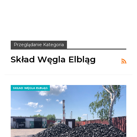
Przeglądanie Kategoria
Skład Węgla Elbląg
SKŁAD WĘGLA ELBLĄG