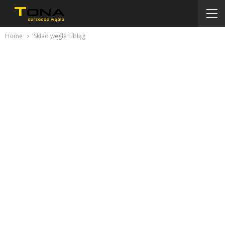
Home
Skład węgla Elbląg