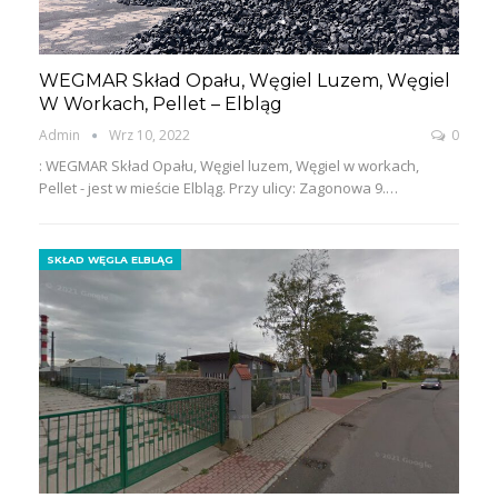
WEGMAR Skład Opału, Węgiel Luzem, Węgiel
W Workach, Pellet – Elbląg
Admin
Wrz 10, 2022
0
: WEGMAR Skład Opału, Węgiel luzem, Węgiel w workach,
Pellet - jest w mieście Elbląg. Przy ulicy: Zagonowa 9.…
SKŁAD WĘGLA ELBLĄG