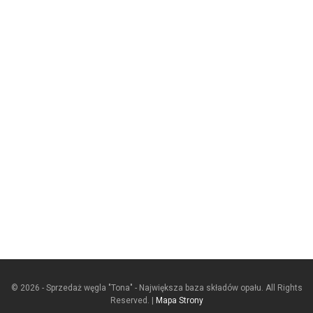
© 2026 - Sprzedaż węgla "Tona" - Największa baza składów opału. All Rights
Reserved. |
Mapa Strony