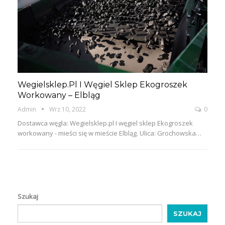
Wegielsklep.pl I Węgiel Sklep Ekogroszek
Workowany – Elbląg
Admin
Wrz 10, 2022
0
Dostawca węgla: Wegielsklep.pl I węgiel sklep Ekogroszek
workowany - mieści się w mieście Elbląg. Ulica: Grochowska…
Szukaj
SZUKAJ