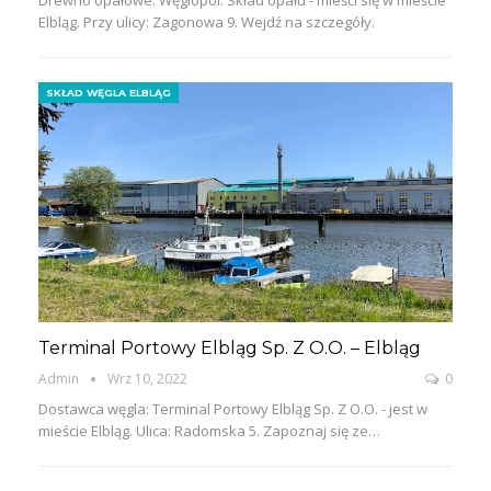
Elbląg. Przy ulicy: Zagonowa 9. Wejdź na szczegóły.
SKŁAD WĘGLA ELBLĄG
Terminal Portowy Elbląg Sp. Z O.O. – Elbląg
Admin
Wrz 10, 2022
0
Dostawca węgla: Terminal Portowy Elbląg Sp. Z O.O. - jest w
mieście Elbląg. Ulica: Radomska 5. Zapoznaj się ze…