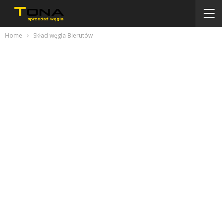
Home
Skład węgla Bierutów