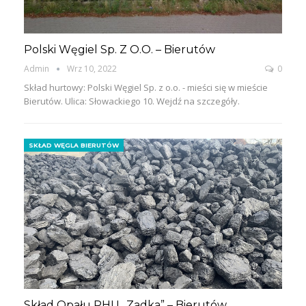
Polski Węgiel Sp. Z O.o. – Bierutów
Admin
Wrz 10, 2022
0
Skład hurtowy: Polski Węgiel Sp. z o.o. - mieści się w mieście
Bierutów. Ulica: Słowackiego 10. Wejdź na szczegóły.
SKŁAD WĘGLA BIERUTÓW
Skład Opału PHU „Zadka” – Bierutów