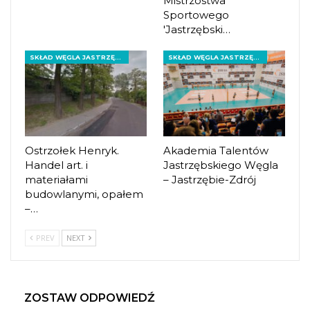
Mistrzostwa
Sportowego
'Jastrzębski…
SKŁAD WĘGLA JASTRZĘBIE-ZDRÓJ
SKŁAD WĘGLA JASTRZĘBIE-ZDRÓJ
Ostrzołek Henryk.
Akademia Talentów
Handel art. i
Jastrzębskiego Węgla
materiałami
– Jastrzębie-Zdrój
budowlanymi, opałem
–…
PREV
NEXT
ZOSTAW ODPOWIEDŹ