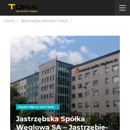
Home
Skład węgla Jastrzębie-Zdrój
SKŁAD WĘGLA JASTRZĘBIE-ZDRÓJ
Jastrzębska Spółka
Węglowa SA – Jastrzębie-