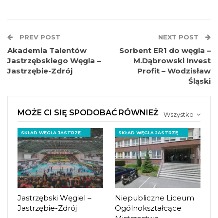
PREV POST
NEXT POST
Akademia Talentów
Sorbent ER1 do węgla –
Jastrzębskiego Węgla –
M.Dąbrowski Invest
Jastrzębie-Zdrój
Profit – Wodzisław
Śląski
MOŻE CI SIĘ SPODOBAĆ RÓWNIEŻ
Wszystko
SKŁAD WĘGLA JASTRZĘBIE-ZDRÓJ
SKŁAD WĘGLA JASTRZĘBIE-ZDRÓJ
Jastrzębski Węgiel –
Niepubliczne Liceum
Jastrzębie-Zdrój
Ogólnokształcące