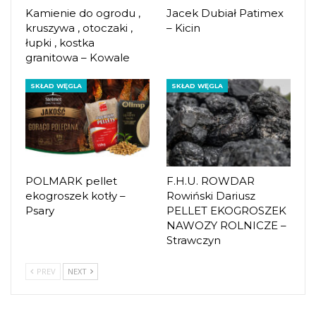
Kamienie do ogrodu ,
Jacek Dubiał Patimex
kruszywa , otoczaki ,
– Kicin
łupki , kostka
granitowa – Kowale
SKŁAD WĘGLA
SKŁAD WĘGLA
POLMARK pellet
F.H.U. ROWDAR
ekogroszek kotły –
Rowiński Dariusz
Psary
PELLET EKOGROSZEK
NAWOZY ROLNICZE –
Strawczyn
PREV
NEXT