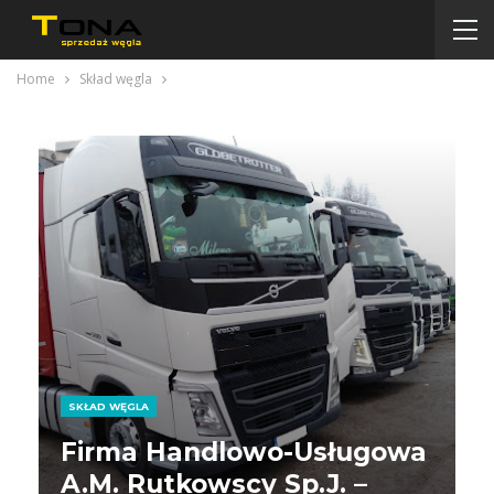
Home
Skład węgla
SKŁAD WĘGLA
Firma Handlowo-Usługowa
A.M. Rutkowscy Sp.j. –