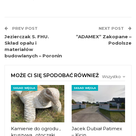
PREV POST
NEXT POST
Jezierczak S. FHU.
”ADAMEX” Zakopane –
Skład opału i
Podolsze
materiałów
budowlanych – Poronin
MOŻE CI SIĘ SPODOBAĆ RÓWNIEŻ
Wszystko
SKŁAD WĘGLA
SKŁAD WĘGLA
Kamienie do ogrodu ,
Jacek Dubiał Patimex
kruszywa , otoczaki ,
– Kicin