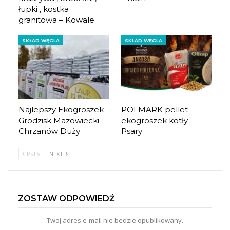
łupki , kostka
granitowa – Kowale
SKŁAD WĘGLA
SKŁAD WĘGLA
Najlepszy Ekogroszek
POLMARK pellet
Grodzisk Mazowiecki –
ekogroszek kotły –
Chrzanów Duży
Psary
PREV
NEXT
ZOSTAW ODPOWIEDŹ
Twoj adres e-mail nie bedzie opublikowany.