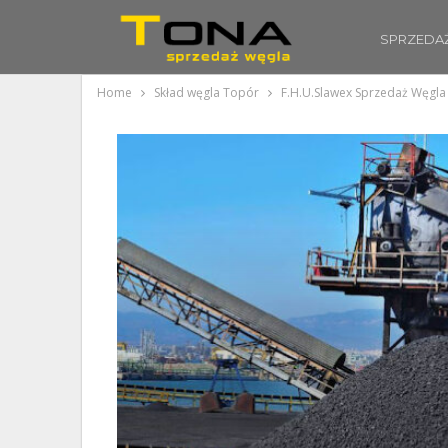
SPRZEDA
Home
Skład węgla Topór
F.H.U.Slawex Sprzedaż Węgla