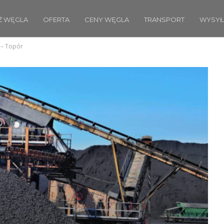
Ż WĘGLA
OFERTA
CENY WĘGLA
TRANSPORT
WYSYŁ
 – Topór