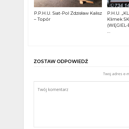
P.P.H.U. Siat-Pol Zdzisław Kalisz
P.H.U. „K
– Topór
Klimek S
(WĘGIEL
…
ZOSTAW ODPOWIEDŹ
Twoj adres e-m