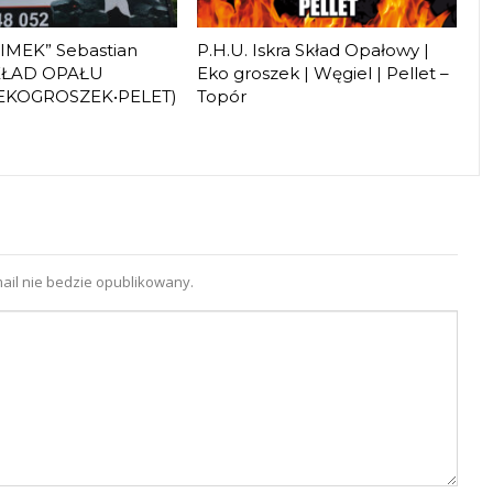
LIMEK” Sebastian
P.H.U. Iskra Skład Opałowy |
KŁAD OPAŁU
Eko groszek | Węgiel | Pellet –
•EKOGROSZEK•PELET)
Topór
ail nie bedzie opublikowany.