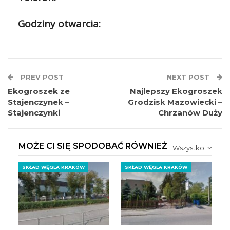
Godziny otwarcia:
PREV POST
NEXT POST
Ekogroszek ze
Najlepszy Ekogroszek
Stajenczynek –
Grodzisk Mazowiecki –
Stajenczynki
Chrzanów Duży
MOŻE CI SIĘ SPODOBAĆ RÓWNIEŻ
Wszystko
SKŁAD WĘGLA KRAKÓW
SKŁAD WĘGLA KRAKÓW