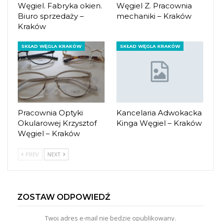
Węgiel. Fabryka okien.
Węgiel Z. Pracownia
Biuro sprzedaży –
mechaniki – Kraków
Kraków
SKŁAD WĘGLA KRAKÓW
SKŁAD WĘGLA KRAKÓW
Pracownia Optyki
Kancelaria Adwokacka
Okularowej Krzysztof
Kinga Węgiel – Kraków
Węgiel – Kraków
PREV
NEXT
ZOSTAW ODPOWIEDŹ
Twoj adres e-mail nie bedzie opublikowany.