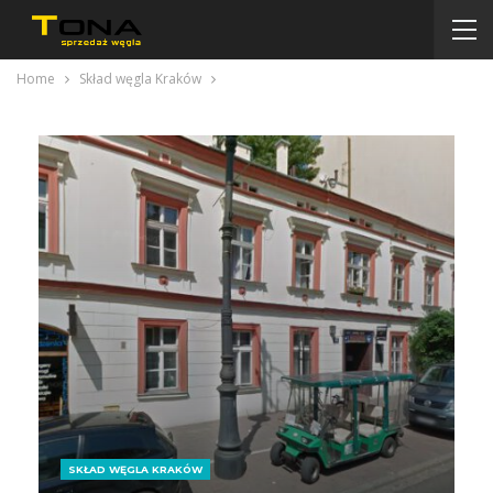
Home
Skład węgla Kraków
SKŁAD WĘGLA KRAKÓW