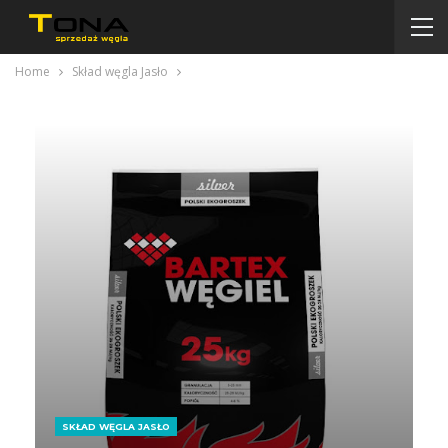
Home
Skład węgla Jasło
SKŁAD WĘGLA JASŁO