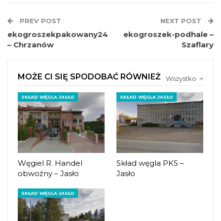
PREV POST
NEXT POST
ekogroszekpakowany24
ekogroszek-podhale –
– Chrzanów
Szaflary
MOŻE CI SIĘ SPODOBAĆ RÓWNIEŻ
Wszystko
SKŁAD WĘGLA JASŁO
SKŁAD WĘGLA JASŁO
Węgiel R. Handel
Skład węgla PKS –
obwoźny – Jasło
Jasło
SKŁAD WĘGLA JASŁO