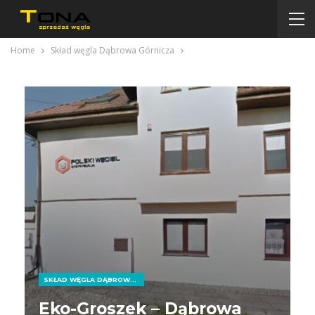
Home
Skład węgla Dąbrowa Górnicza
SKŁAD WĘGLA DĄBROWA GÓRNICZA
Eko-Groszek – Dąbrowa