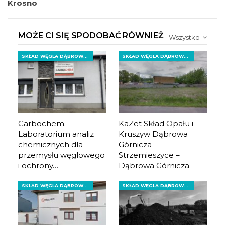
Krosno
MOŻE CI SIĘ SPODOBAĆ RÓWNIEŻ
Wszystko
SKŁAD WĘGLA DĄBROWA GÓRNICZA
SKŁAD WĘGLA DĄBROWA GÓRNICZA
Carbochem.
KaZet Skład Opału i
Laboratorium analiz
Kruszyw Dąbrowa
chemicznych dla
Górnicza
przemysłu węglowego
Strzemieszyce –
i ochrony…
Dąbrowa Górnicza
SKŁAD WĘGLA DĄBROWA GÓRNICZA
SKŁAD WĘGLA DĄBROWA GÓRNICZA