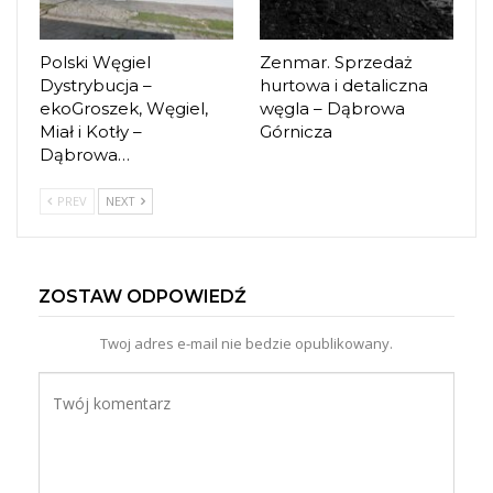
Polski Węgiel
Zenmar. Sprzedaż
Dystrybucja –
hurtowa i detaliczna
ekoGroszek, Węgiel,
węgla – Dąbrowa
Miał i Kotły –
Górnicza
Dąbrowa…
PREV
NEXT
ZOSTAW ODPOWIEDŹ
Twoj adres e-mail nie bedzie opublikowany.