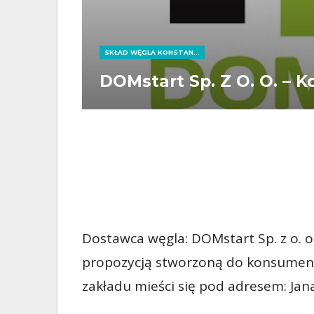
SKŁAD WĘGLA KONSTANTYNÓW ŁÓDZKI
DOMstart Sp. Z O. O. – 
Dostawca węgla: DOMstart Sp. z o. o
propozycją stworzoną do konsument
zakładu mieści się pod adresem: Jan