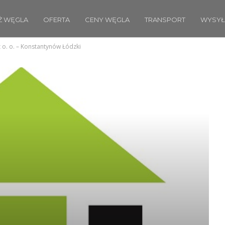
Ż WĘGLA
OFERTA
CENY WĘGLA
TRANSPORT
WYSYŁ
 o. o. – Konstantynów Łódzki