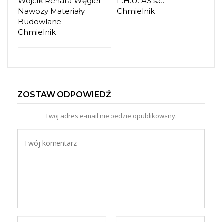
Wójcik Renata Węgiel
F.H.U. AS s.c. –
Nawozy Materiały
Chmielnik
Budowlane –
Chmielnik
ZOSTAW ODPOWIEDŹ
Twoj adres e-mail nie bedzie opublikowany.