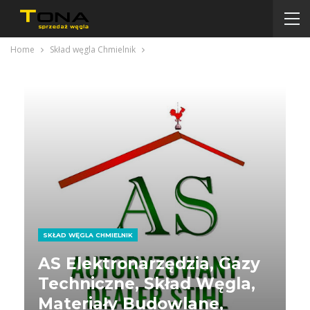
Home
Skład węgla Chmielnik
SKŁAD WĘGLA CHMIELNIK
AS Elektronarzędzia, Gazy
Techniczne, Skład Węgla,
Materiały Budowlane,