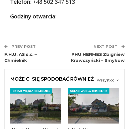
Telefon:
+48 502 347 513
Godziny otwarcia:
PREV POST
NEXT POST
F.H.U. AS s.c. –
PHU HERMES Zbigniew
Chmielnik
Krawczyński – Smyków
MOŻE CI SIĘ SPODOBAĆ RÓWNIEŻ
Wszystko
SKŁAD WĘGLA CHMIELNIK
SKŁAD WĘGLA CHMIELNIK