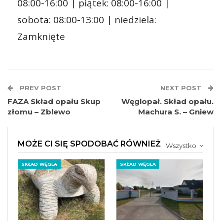
08:00-16:00 | piątek: 08:00-16:00 |
sobota: 08:00-13:00 | niedziela:
Zamknięte
PREV POST
NEXT POST
FAZA Skład opału Skup
Węglopał. Skład opału.
złomu – Zblewo
Machura S. – Gniew
MOŻE CI SIĘ SPODOBAĆ RÓWNIEŻ
Wszystko
SKŁAD WĘGLA
SKŁAD WĘGLA