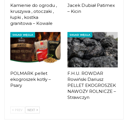
Kamienie do ogrodu ,
Jacek Dubiał Patimex
kruszywa , otoczaki ,
– Kicin
łupki , kostka
granitowa – Kowale
SKŁAD WĘGLA
SKŁAD WĘGLA
POLMARK pellet
F.H.U. ROWDAR
ekogroszek kotły –
Rowiński Dariusz
Psary
PELLET EKOGROSZEK
NAWOZY ROLNICZE –
Strawczyn
PREV
NEXT