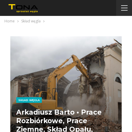
Home
Skład węgla
SKŁAD WĘGLA
Arkadiusz Barto • Prace
Rozbiórkowe, Prace
Ziemne, Skład Opału,