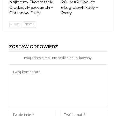
Najlepszy Ekogroszek
POLMARK pellet
Grodzisk Mazowiecki –
ekogroszek kotły –
Chrzanów Duży
Psary
PREV
NEXT
ZOSTAW ODPOWIEDŹ
Twoj adres e-mail nie bedzie opublikowany.