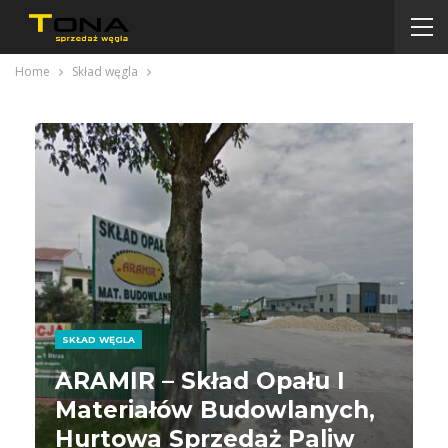
Home
Skład węgla
SKŁAD WĘGLA
ARAMIR – Skład Opału I
Materiałów Budowlanych,
Hurtowa Sprzedaż Paliw