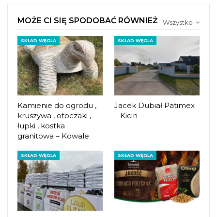
MOŻE CI SIĘ SPODOBAĆ RÓWNIEŻ
Wszystko
SKŁAD WĘGLA
SKŁAD WĘGLA
Kamienie do ogrodu ,
Jacek Dubiał Patimex
kruszywa , otoczaki ,
– Kicin
łupki , kostka
granitowa – Kowale
SKŁAD WĘGLA
SKŁAD WĘGLA