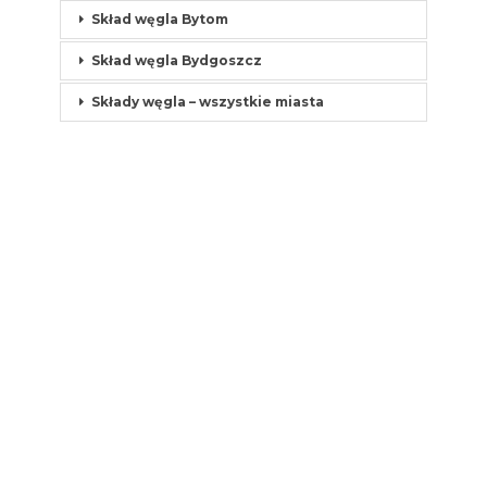
Skład węgla Bytom
Skład węgla Bydgoszcz
Składy węgla – wszystkie miasta