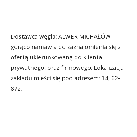
Dostawca węgla: ALWER MICHAŁÓW
gorąco namawia do zaznajomienia się z
ofertą ukierunkowaną do klienta
prywatnego, oraz firmowego. Lokalizacja
zakładu mieści się pod adresem: 14, 62-
872.