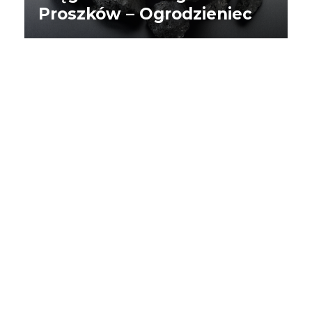
Proszków – Ogrodzieniec